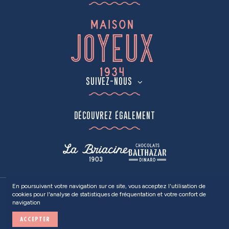
SUIVEZ-NOUS
DÉCOUVREZ ÉGALEMENT
En poursuivant votre navigation sur ce site, vous acceptez l'utilisation de
cookies pour l'analyse de statistiques de fréquentation et votre confort de
2024
MAISON JOYEUX
• Tous droits réservés •
Mentions Légales
/
navigation
Politique de confidentialité
ACCEPTER