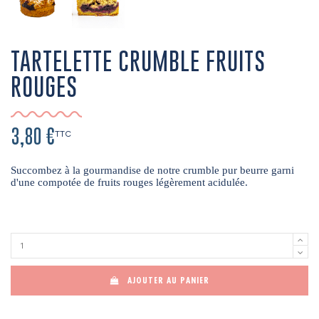
TARTELETTE CRUMBLE FRUITS
ROUGES
3,80 €
TTC
Succombez à la gourmandise de notre crumble pur beurre garni 
d'une compotée de fruits rouges légèrement acidulée.
AJOUTER AU PANIER