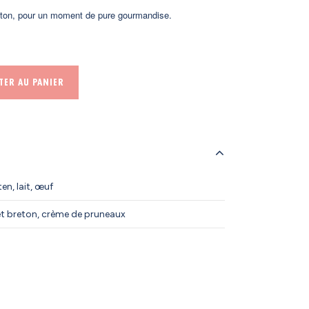
reton, pour un moment de pure gourmandise.
TER AU PANIER
en, lait, œuf
et breton, crème de pruneaux