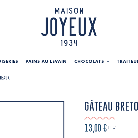
ISERIES
PAINS AU LEVAIN
CHOCOLATS
TRAITEU
NEAUX
GÂTEAU BRET
13,00 €
TTC