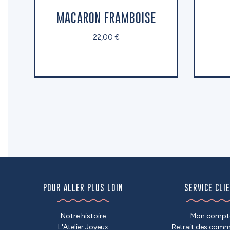
MACARON FRAMBOISE
22,00 €
POUR ALLER PLUS LOIN
SERVICE CLI
Notre histoire
Mon compt
L'Atelier Joyeux
Retrait des com