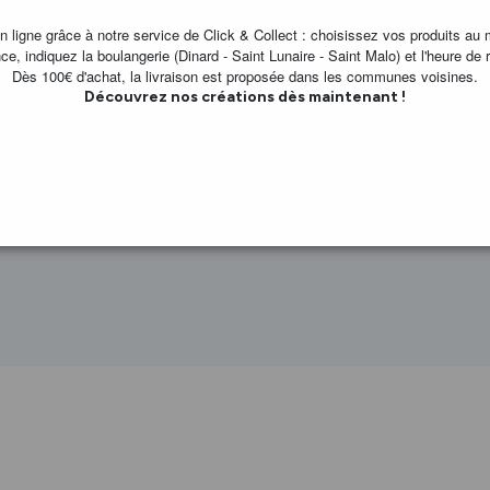
SAINT-MALO
igne grâce à notre service de Click & Collect : choisissez vos produits au 
ce, indiquez la boulangerie (Dinard - Saint Lunaire - Saint Malo) et l'heure de r
Dès 100€ d'achat, la livraison est proposée dans les communes voisines.
Centre commercial La Madeleine
Découvrez nos créations dès maintenant !
NOS BOUTIQUES