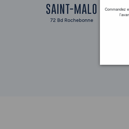
SAINT-MALO
Commandez en l
l’avan
72 Bd Rochebonne