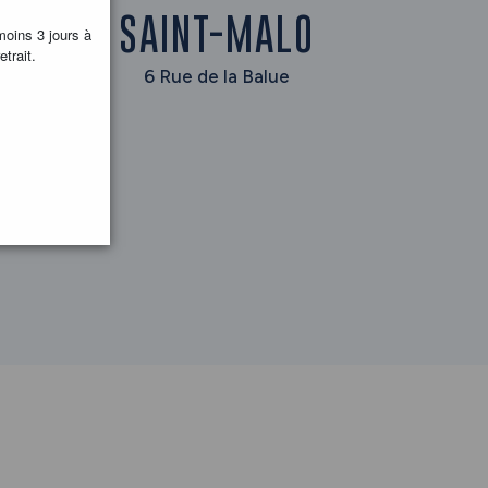
SAINT-MALO
moins 3 jours à
etrait.
6 Rue de la Balue