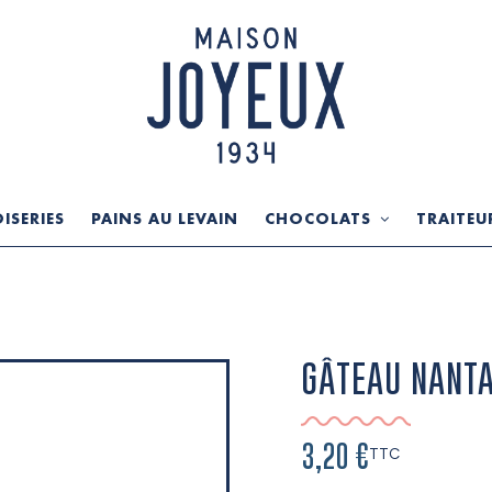
ISERIES
PAINS AU LEVAIN
CHOCOLATS
TRAITEU
S
GÂTEAU NANTA
3,20 €
TTC