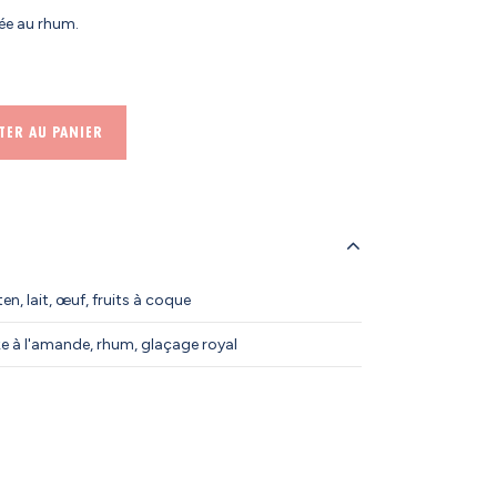
mée au rhum.
TER AU PANIER
en, lait, œuf, fruits à coque
e à l'amande, rhum, glaçage royal