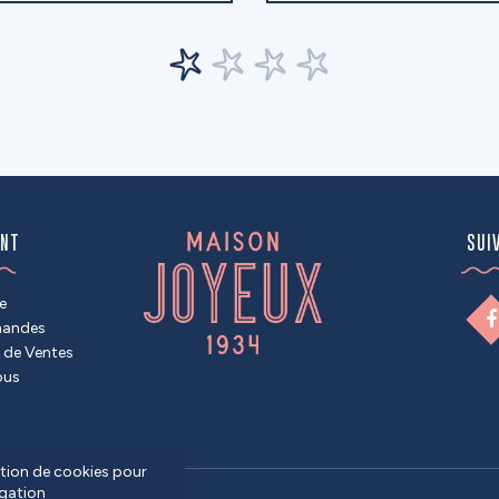
ENT
SUI
e
mandes
 de Ventes
ous
sation de cookies pour
igation