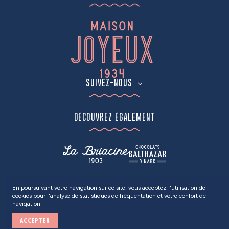
SUIVEZ-NOUS
DÉCOUVREZ ÉGALEMENT
En poursuivant votre navigation sur ce site, vous acceptez l'utilisation de
cookies pour l'analyse de statistiques de fréquentation et votre confort de
2024
MAISON JOYEUX
• Tous droits réservés •
Mentions Légales
/
navigation
Politique de confidentialité
ACCEPTER